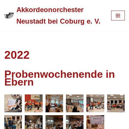
Akkordeonorchester
Zum
Neustadt bei Coburg e. V.
Inhalt
springen
2022
Probenwochenende in
Ebern